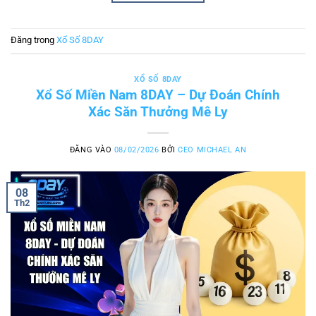
Đăng trong
Xổ Số 8DAY
XỔ SỐ 8DAY
Xổ Số Miền Nam 8DAY – Dự Đoán Chính
Xác Săn Thưởng Mê Ly
ĐĂNG VÀO
08/02/2026
BỞI
CEO MICHAEL AN
08
Th2