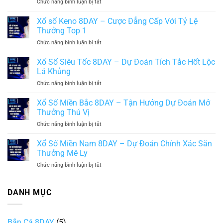
Chức năng bình luận bị tắt
ở
Kết
Quả
Xổ số Keno 8DAY – Cược Đẳng Cấp Với Tỷ Lệ
Xổ
Thưởng Top 1
Số
Chức năng bình luận bị tắt
ở
3
Xổ
Miền
số
Xổ Số Siêu Tốc 8DAY – Dự Đoán Tích Tắc Hốt Lộc
–
Keno
Tra
Lá Khủng
8DAY
Cứu
Chức năng bình luận bị tắt
ở
–
Nhanh
Xổ
Cược
Và
Số
Xổ Số Miền Bắc 8DAY – Tận Hưởng Dự Đoán Mở
Đẳng
Chính
Siêu
Cấp
Thưởng Thú Vị
Xác
Tốc
Với
Với
Chức năng bình luận bị tắt
ở
8DAY
Tỷ
8DAY
Xổ
–
Lệ
Số
Xổ Số Miền Nam 8DAY – Dự Đoán Chính Xác Săn
Dự
Thưởng
Miền
Đoán
Thưởng Mê Ly
Top
Bắc
Tích
1
Chức năng bình luận bị tắt
ở
8DAY
Tắc
Xổ
–
Hốt
Số
Tận
Lộc
Miền
DANH MỤC
Hưởng
Lá
Nam
Dự
Khủng
8DAY
Đoán
–
Mở
Bắn Cá 8DAY
(5)