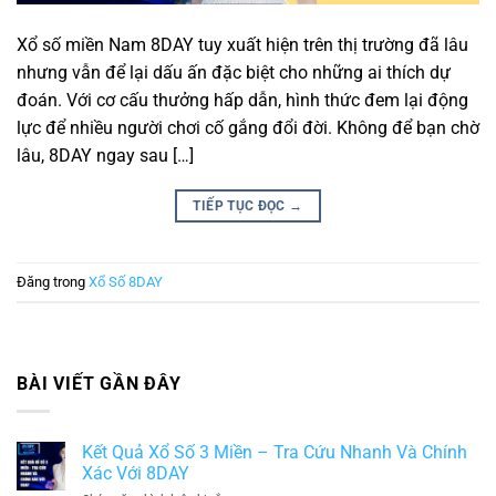
Xổ số miền Nam 8DAY tuy xuất hiện trên thị trường đã lâu
nhưng vẫn để lại dấu ấn đặc biệt cho những ai thích dự
đoán. Với cơ cấu thưởng hấp dẫn, hình thức đem lại động
lực để nhiều người chơi cố gắng đổi đời. Không để bạn chờ
lâu, 8DAY ngay sau […]
TIẾP TỤC ĐỌC
→
Đăng trong
Xổ Số 8DAY
BÀI VIẾT GẦN ĐÂY
Kết Quả Xổ Số 3 Miền – Tra Cứu Nhanh Và Chính
Xác Với 8DAY