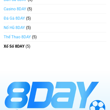
Dự
Thưởng
Đoán
Thú
Casino 8DAY
(5)
Chính
Vị
Xác
Săn
Đá Gà 8DAY
(5)
Thưởng
Mê
Nổ Hũ 8DAY
(5)
Ly
Thể Thao 8DAY
(5)
Xổ Số 8DAY
(5)