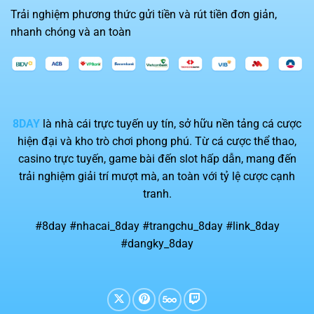
Trải nghiệm phương thức gửi tiền và rút tiền đơn giản,
nhanh chóng và an toàn
8DAY
là nhà cái trực tuyến uy tín, sở hữu nền tảng cá cược
hiện đại và kho trò chơi phong phú. Từ cá cược thể thao,
casino trực tuyến, game bài đến slot hấp dẫn, mang đến
trải nghiệm giải trí mượt mà, an toàn với tỷ lệ cược cạnh
tranh.
#8day #nhacai_8day #trangchu_8day #link_8day
#dangky_8day